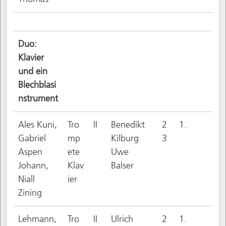
Duo:
Klavier
und ein
Blechblasi
nstrument
Ales Kuni,
Tro
II
Benedikt
2
1.
Gabriel
mp
Kilburg
3
Aspen
ete
Uwe
Johann,
Klav
Balser
Niall
ier
Zining
Lehmann,
Tro
II
Ulrich
2
1.