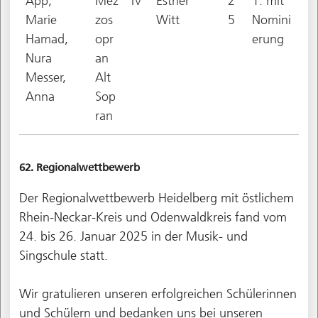
App,
Mez
IV
Esther
2
1. mit
Marie
zos
Witt
5
Nomini
Hamad,
opr
erung
Nura
an
Messer,
Alt
Anna
Sop
ran
62. Regionalwettbewerb
Der Regionalwettbewerb Heidelberg mit östlichem
Rhein-Neckar-Kreis und Odenwaldkreis fand vom
24. bis 26. Januar 2025 in der Musik- und
Singschule statt.
Wir gratulieren unseren erfolgreichen Schülerinnen
und Schülern und bedanken uns bei unseren