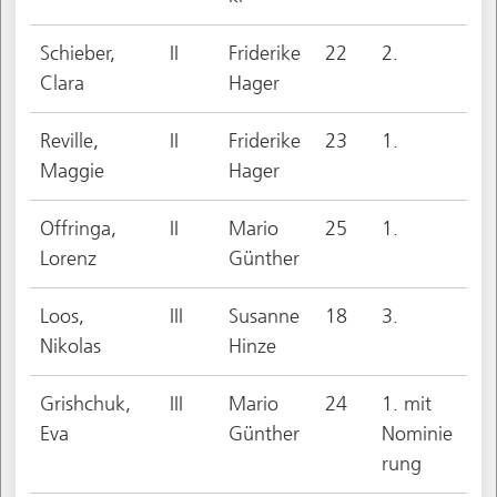
Schieber,
II
Friderike
22
2.
Clara
Hager
Reville,
II
Friderike
23
1.
Maggie
Hager
Offringa,
II
Mario
25
1.
Lorenz
Günther
Loos,
III
Susanne
18
3.
Nikolas
Hinze
Grishchuk,
III
Mario
24
1. mit
Eva
Günther
Nominie
rung