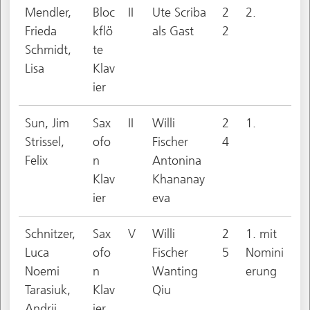
Mendler,
Bloc
II
Ute Scriba
2
2.
Frieda
kflö
als Gast
2
Schmidt,
te
Lisa
Klav
ier
Sun, Jim
Sax
II
Willi
2
1.
Strissel,
ofo
Fischer
4
Felix
n
Antonina
Klav
Khananay
ier
eva
Schnitzer,
Sax
V
Willi
2
1. mit
Luca
ofo
Fischer
5
Nomini
Noemi
n
Wanting
erung
Tarasiuk,
Klav
Qiu
Andrii
ier