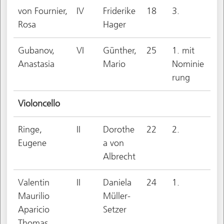
von Fournier,
IV
Friderike
18
3.
Rosa
Hager
Gubanov,
VI
Günther,
25
1. mit
Anastasia
Mario
Nominie
rung
Violoncello
Ringe,
II
Dorothe
22
2.
Eugene
a von
Albrecht
Valentin
II
Daniela
24
1.
Maurilio
Müller-
Aparicio
Setzer
Thomas