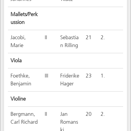
Mallets/Perk
ussion
Jacobi,
II
Sebastia
21
2.
Marie
n Rilling
Viola
Foethke,
III
Friderike
23
1.
Benjamin
Hager
Violine
Bergmann,
II
Jan
20
2.
Carl Richard
Romans
ki