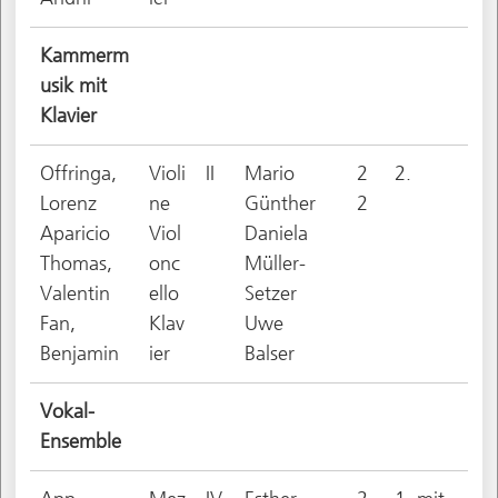
Kammerm
usik mit
Klavier
Offringa,
Violi
II
Mario
2
2.
Lorenz
ne
Günther
2
Aparicio
Viol
Daniela
Thomas,
onc
Müller-
Valentin
ello
Setzer
Fan,
Klav
Uwe
Benjamin
ier
Balser
Vokal-
Ensemble