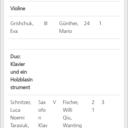
Violine
Grishchuk,
III
Günther,
24
1.
Eva
Mario
Duo:
Klavier
und ein
Holzblasin
strument
Schnitzer,
Sax
V
Fischer,
2
3.
Luca
ofo
Willi
1
Noemi
n
Qiu,
Tarasiuk,
Klav
Wanting