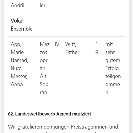
Andrii
ier
Vokal-
Ensemble
App,
Mez
IV
Witt,
1
mit
Marie
zos
Esther
9
sehr
Hamad,
opr
gutem
Nura
an
Erfolg
Messer,
Alt
teilgen
Anna
Sop
omme
ran
n
62. Landeswettbewerb Jugend musiziert
Wir gratulieren den jungen Preisträgerinnen und