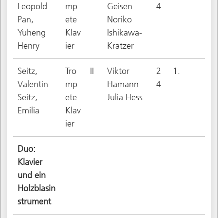
Leopold
mp
Geisen
4
Pan,
ete
Noriko
Yuheng
Klav
Ishikawa-
Henry
ier
Kratzer
Seitz,
Tro
II
Viktor
2
1.
Valentin
mp
Hamann
4
Seitz,
ete
Julia Hess
Emilia
Klav
ier
Duo:
Klavier
und ein
Holzblasin
strument