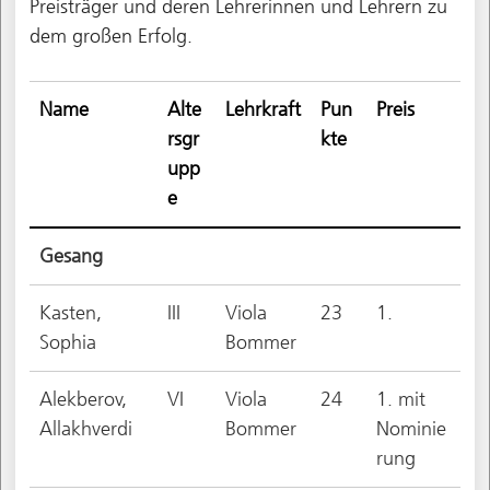
Preisträger und deren Lehrerinnen und Lehrern zu
dem großen Erfolg.
Name
Alte
Lehrkraft
Pun
Preis
rsgr
kte
upp
e
Gesang
Kasten,
III
Viola
23
1.
Sophia
Bommer
Alekberov,
VI
Viola
24
1. mit
Allakhverdi
Bommer
Nominie
rung