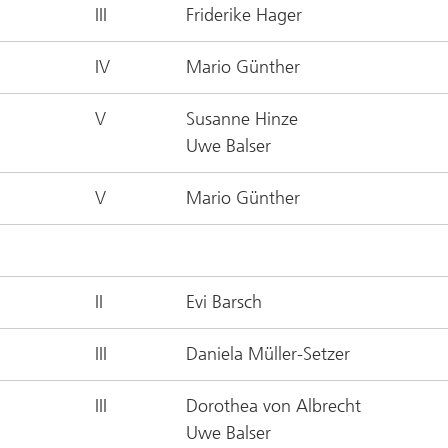
III
Friderike Hager
IV
Mario Günther
V
Susanne Hinze
Uwe Balser
V
Mario Günther
II
Evi Barsch
III
Daniela Müller-Setzer
III
Dorothea von Albrecht
Uwe Balser