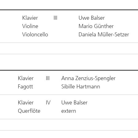
Klavier
III
Uwe Balser
Violine
Mario Günther
Violoncello
Daniela Müller-Setzer
Klavier
III
Anna Zenzius-Spengler
Fagott
Sibille Hartmann
Klavier
IV
Uwe Balser
Querflöte
extern