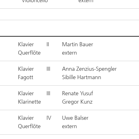
Violoncello
extern
Klavier
II
Martin Bauer
Querflöte
extern
Klavier
III
Anna Zenzius-Spengler
Fagott
Sibille Hartmann
Klavier
III
Renate Yusuf
Klarinette
Gregor Kunz
Klavier
IV
Uwe Balser
Querflöte
extern