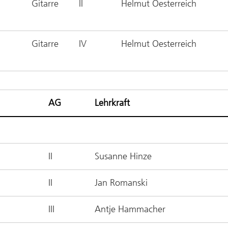
Gitarre
II
Helmut Oesterreich
Gitarre
IV
Helmut Oesterreich
AG
Lehrkraft
II
Susanne Hinze
II
Jan Romanski
III
Antje Hammacher