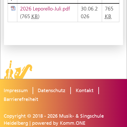
2026 Leporello-Juli.pdf
30.06.2
765
(765
KB
)
026
KB
Impressum
Datenschutz
Kontakt
Barrierefreiheit
Copyright © 2018 - 2026 Musik- & Singschule
Heidelberg | powered by
Komm.ONE