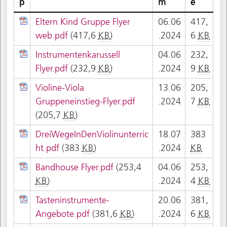
p
m
e
Eltern Kind Gruppe Flyer
06.06
417,
web.pdf
(417,6
KB
)
.2024
6
KB
Instrumentenkarussell
04.06
232,
Flyer.pdf
(232,9
KB
)
.2024
9
KB
Violine-Viola
13.06
205,
Gruppeneinstieg-Flyer.pdf
.2024
7
KB
(205,7
KB
)
DreiWegeInDenViolinunterric
18.07
383
ht.pdf
(383
KB
)
.2024
KB
Bandhouse Flyer.pdf
(253,4
04.06
253,
KB
)
.2024
4
KB
Tasteninstrumente-
20.06
381,
Angebote.pdf
(381,6
KB
)
.2024
6
KB