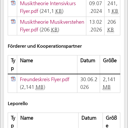
Musiktheorie Intensivkurs
09.07
241,
Flyer.pdf
(241,1
KB
)
.2024
1
KB
Musiktheorie Musikverstehen
13.02
206
Flyer.pdf
(206
KB
)
.2026
KB
Förderer und Kooperationspartner
Ty
Name
Datum
Größe
p
Freundeskreis Flyer.pdf
30.06.2
2,141
(2,141
MB
)
026
MB
Leporello
Ty
Name
Datum
Größ
p
e