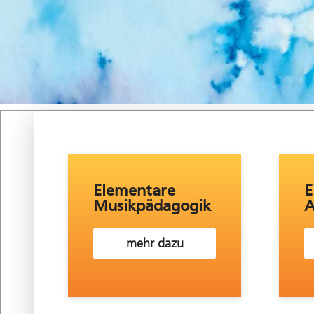
Elementare
E
Musikpädagogik
A
mehr dazu